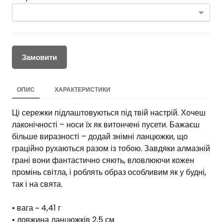
Замовити
ОПИС
ХАРАКТЕРИСТИКИ
Ці сережки підлаштовуються під твій настрій. Хочеш
лаконічності – носи їх як витончені пусети. Бажаєш
більше виразності – додай знімні ланцюжки, що
граційно рухаються разом із тобою. Завдяки алмазній
грані вони фантастично сяють, вловлюючи кожен
промінь світла, і роблять образ особливим як у будні,
так і на свята.
• вага ~ 4,41 г
• довжина ланцюжків 2,5 см