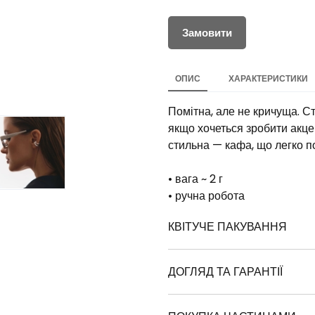
Замовити
ОПИС
ХАРАКТЕРИСТИКИ
Помітна, але не кричуща. Ст
якщо хочеться зробити акце
стильна — кафа, що легко п
• вага ~ 2 г
• ручна робота
КВІТУЧЕ ПАКУВАННЯ
Ми подбали не лише про крас
Наші коробочки виготовлені
ДОГЛЯД ТА ГАРАНТІЇ
диво! Порвіть картон на шма
Знімайте прикраси:
вас порадують квіти. А якщо
• під час прибирання, приго
пакування повністю розклад