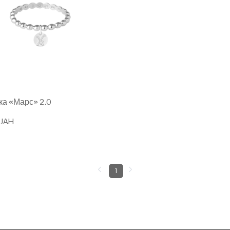
ка «Марс» 2.0
 UAH
1